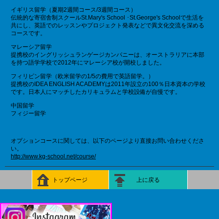
イギリス留学（夏期2週間コース/3週間コース）
伝統的な寄宿舎制スクールSt.Mary's School ･St.George's Schoolで生活を
共にし、英語でのレッスンやプロジェクト発表などで異文化交流を深める
コースです。
マレーシア留学
提携校のイングリッシュランゲージカンパニーは、オーストラリアに本部
を持つ語学学校で2012年にマレーシア校が開校しました。
フィリピン留学（欧米留学の1/5の費用で英語留学。）
提携校のIDEA ENGLISH ACADEMYは2011年設立の100％日本資本の学校
です。日本人にマッチしたカリキュラムと学校設備が自慢です。
中国留学
フィジー留学
オプションコースに関しては、以下のページより直接お問い合わせくださ
い。
http://www.kg-school.net/course/
トップページ
上に戻る