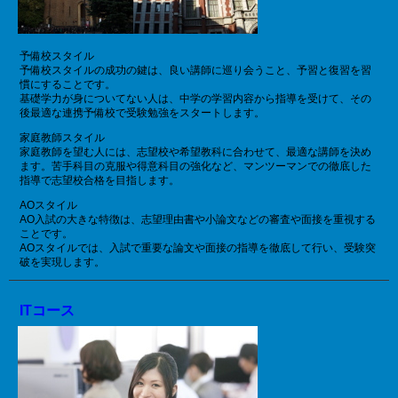
予備校スタイル
予備校スタイルの成功の鍵は、良い講師に巡り会うこと、予習と復習を習
慣にすることです。
基礎学力が身についてない人は、中学の学習内容から指導を受けて、その
後最適な連携予備校で受験勉強をスタートします。
家庭教師スタイル
家庭教師を望む人には、志望校や希望教科に合わせて、最適な講師を決め
ます。苦手科目の克服や得意科目の強化など、マンツーマンでの徹底した
指導で志望校合格を目指します。
AOスタイル
AO入試の大きな特徴は、志望理由書や小論文などの審査や面接を重視する
ことです。
AOスタイルでは、入試で重要な論文や面接の指導を徹底して行い、受験突
破を実現します。
ITコース